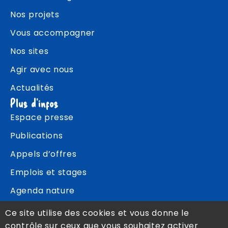
Nos projets
Vous accompagner
Nos sites
Agir avec nous
Actualités
Plus d'infos
Espace presse
Publications
Appels d’offres
Emplois et stages
Agenda nature
Contact
Ce site utilise des cookies et vous donne le
contrôle sur ceux que vous souhaitez activer