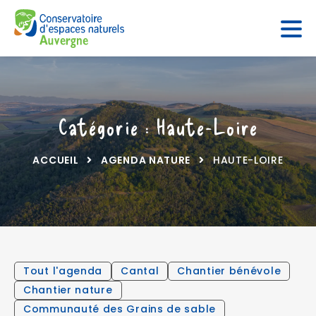
Panneau de gestion des cookies
Catégorie : Haute-Loire
ACCUEIL
AGENDA NATURE
HAUTE-LOIRE
Tout l'agenda
Cantal
Chantier bénévole
Chantier nature
Communauté des Grains de sable