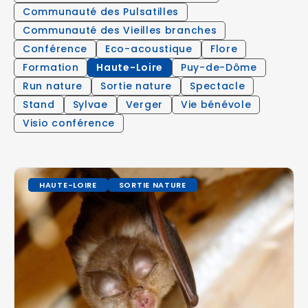
Communauté des Pulsatilles
Communauté des Vieilles branches
Conférence
Eco-acoustique
Flore
Formation
Haute-Loire
Puy-de-Dôme
Run nature
Sortie nature
Spectacle
Stand
Sylvae
Verger
Vie bénévole
Visio conférence
HAUTE-LOIRE
SORTIE NATURE