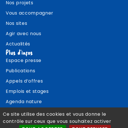
Nos projets
Vous accompagner
Nos sites
Agir avec nous
Actualités
Plus d'infos
Espace presse
Publications
Appels d’offres
Emplois et stages
Agenda nature
Contact
Ce site utilise des cookies et vous donne le
contrôle sur ceux que vous souhaitez activer
Politique de confidentialité